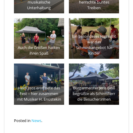
musikalische
herrschte buntes
Unterhaltung
Treiben
Ein besonderes Highlight
war das
Auch die Großen hatten
Schminkangebot für
ihren Spaß
Kinder
Heidi Joos eröffnete das
Bürgermeister Jens Geiß
Fest – hier zusammen
begrüßte als Schirmherr
mit Musiker H. Enüstekin
die Besucher:innen
Posted in
News
.