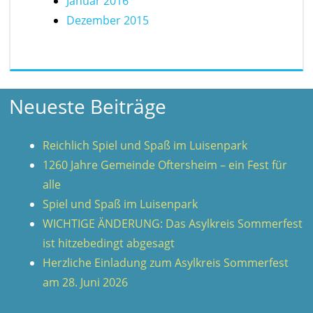
Januar 2016
Dezember 2015
Neueste Beiträge
Reichlich Spiel und Spaß im Luisenpark
1260 Jahre Gemeinde Oftersheim – ein Fest für
alle
Spiel und Spaß im Luisenpark
WICHTIGE ÄNDERUNG: Das Asylkreis Sommerfest
ist hitzebedingt abgesagt
Herzliche Einladung zum Asylkreis Sommerfest
am 28. Juni 2026