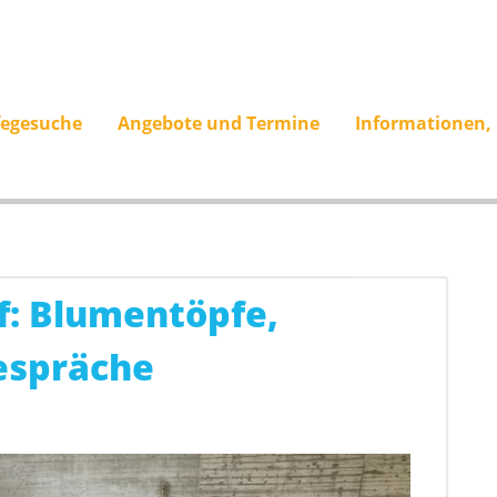
fegesuche
Angebote und Termine
Informationen,
f: Blumentöpfe,
espräche