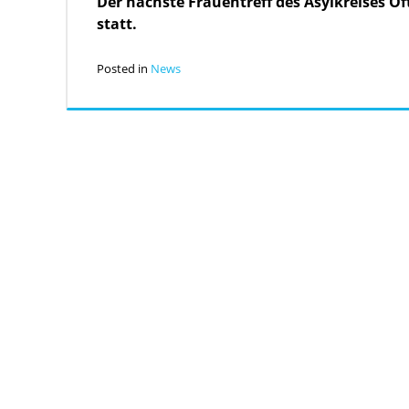
Der nächste Frauentreff des Asylkreises Oft
statt.
Posted in
News